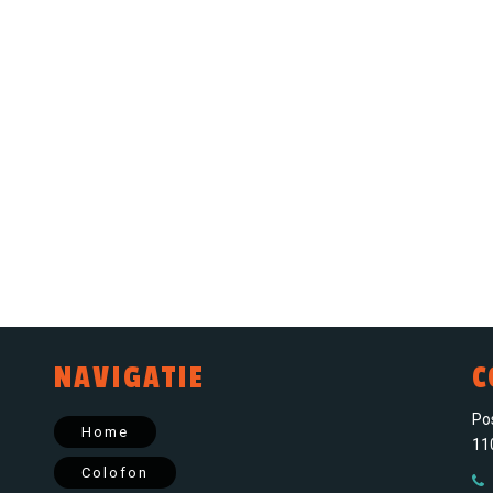
NAVIGATIE
C
Po
Home
11
Colofon