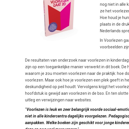
nog niet in all
ze het voorleze
Hoe houd je hun
plaats in de dr
Nederlands spr
In Voorlezen ga
voorbeelden zijn
De resultaten van onderzoek naar voorlezen in kinderda
zijn op een toegankelijke manier verwerkt in dit boek. D
waarom je zou moeten voorlezen naar de praktijk: hoe doe 
voorlezen. Maar ook hoe je voorlezen een plek geeft in he
deskundigheid op peil houdt. Vervolgens krijgt het voorlez
hoofdstuk is gewijd aan voorlezen in de bso. En ten slotte
uitleg en verwijzingen naar websites.
“
Voorlezen is leuk en zeer belangrijk voorde sociaal-emoti
niet in alle kindercentra dagelijks voorgelezen. Pedagogi
aanpakken. Welke boeken zijn geschikt voor jonge kindere