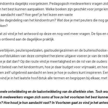
e kindcentra dagelijks voorgelezen. Pedagogisch medewerkers vragen zic
n het best kunnen aanpakken. Welke boeken zijn geschikt voor jonge ki
 aandacht vast? Hoe geef je het lezen een vaste
ukke dagindeling van het kindcentrum? Wat doe je met peuters die nog g
eken?
at zó vind je het antwoord op deze en nog veel meer vragen. De tips en 
 ontleend aan de dagelijkse praktijk.
gverblijven, peuterspeelzalen, gastoudergezinnen en de buitenschoolse
e hoofdstukken van deze compleet herziene uitgave voeren je van de re
je dat dan? Op die route vind je meertaligheid en de rol van de ouders b
t beleid van het kindcentrum, hoe je daar budget voor vrijmaakt, en hoe 
en zelf uitgebreid aandacht en lees je hoe je ouders kunt inspireren. Ee
 vind je in het laatste hoofdstuk alle termen en begrippen bij elkaar, met
onele ontwikkeling en de taalontwikkeling van de allerklein sten. Toch wo
sch medewerkers vragen zich soms af hoe ze het voorlezen het best kunne
n? Hoe houd je hun aandacht vast? ln Voorlezen gaat zo vind je het antw