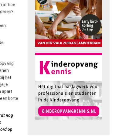
h af hoe
nderen?
een
de
 opvang
denen
ij het
je je
n apart
 een korte
rdt nog
n
oord op