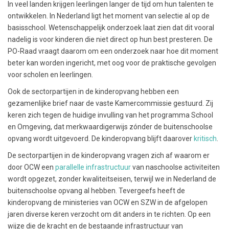
In veel landen krijgen leerlingen langer de tijd om hun talenten te
ontwikkelen. In Nederland ligt het moment van selectie al op de
basisschool. Wetenschappelijk onderzoek laat zien dat dit vooral
nadelig is voor kinderen die niet direct op hun best presteren. De
PO-Raad vraagt daarom om een onderzoek naar hoe dit moment
beter kan worden ingericht, met oog voor de praktische gevolgen
voor scholen en leerlingen.
Ook de sectorpartijen in de kinderopvang hebben een
gezamenlijke brief naar de vaste Kamercommissie gestuurd. Zij
keren zich tegen de huidige invulling van het programma School
en Omgeving, dat merkwaardigerwijs zónder de buitenschoolse
opvang wordt uitgevoerd. De kinderopvang blijft daarover
kritisch
.
De sectorpartijen in de kinderopvang vragen zich af waarom er
door OCW een
parallelle infrastructuur
van naschoolse activiteiten
wordt opgezet, zonder kwaliteitseisen, terwijl we in Nederland de
buitenschoolse opvang al hebben. Tevergeefs heeft de
kinderopvang de ministeries van OCW en SZW in de afgelopen
jaren diverse keren verzocht om dit anders in te richten. Op een
wijze die de kracht en de bestaande infrastructuur van