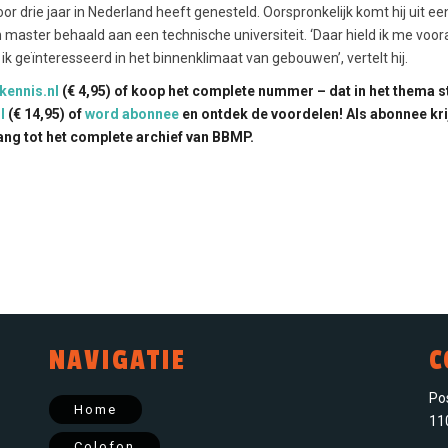
r drie jaar in Nederland heeft genesteld. Oorspronkelijk komt hij uit een
n master behaald aan een technische universiteit. ‘Daar hield ik me voor
ik geïnteresseerd in het binnenklimaat van gebouwen’, vertelt hij.
kennis.nl
(€ 4,95) of koop het complete nummer – dat in het thema s
l
(€ 14,95) of
word abonnee
en ontdek de voordelen! Als abonnee kri
ng tot het complete archief van BBMP.
NAVIGATIE
C
Po
Home
11
Colofon