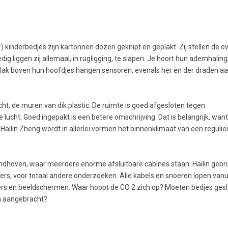
f) kinderbedjes zijn kartonnen dozen geknipt en geplakt. Zij stellen de o
redig liggen zij allemaal, in rugligging, te slapen. Je hoort hun ademhalin
 Vlak boven hun hoofdjes hangen sensoren, evenals her en der draden aa
cht, de muren van dik plastic. De ruimte is goed afgesloten tegen
lucht. Goed ingepakt is een betere omschrijving. Dat is belangrijk, want
Hailin Zheng wordt in allerlei vormen het binnenklimaat van een regulie
dhoven, waar meerdere enorme afsluitbare cabines staan. Hailin gebru
kers, voor totaal andere onderzoeken. Alle kabels en snoeren lopen vanu
s en beeldschermen. Waar hoopt de CO 2 zich op? Moeten bedjes geslo
en aangebracht?