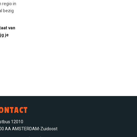
 regio in
al bezig
taat van
jg je
ONTACT
stbus 12010
00 AA AMSTERDAM-Zuidoost